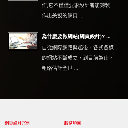
作,它不僅僅要求設計者能夠製
作出美觀的網頁 ...
為什麼要做網站(網頁設計)? ...
自從網際網路興起後，各式各樣
的網站不斷成立，到目前為止，
粗略估計全世 ...
網頁設計案例
服務項目