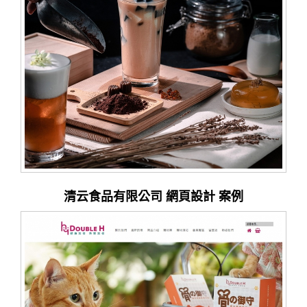
清云食品有限公司 網頁設計 案例