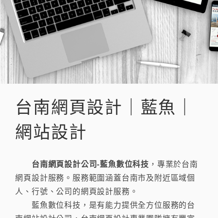
台南網頁設計｜藍魚｜
網站設計
台南網頁設計公司-藍魚數位科技
，專業於台南
網頁設計服務。服務範圍涵蓋台南市及附近區域個
人、行號、公司的網頁設計服務。
藍魚數位科技，是有能力提供全方位服務的台