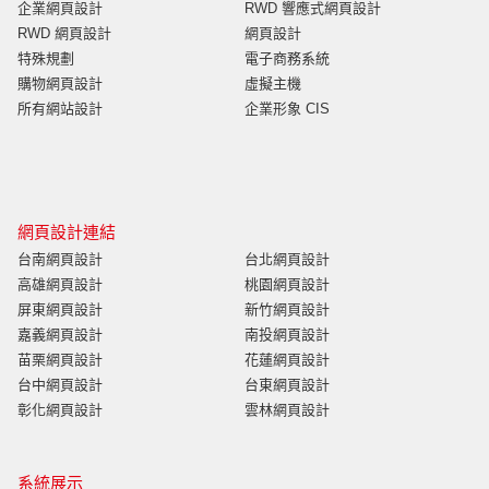
企業網頁設計
RWD 響應式網頁設計
RWD 網頁設計
網頁設計
特殊規劃
電子商務系統
購物網頁設計
虛擬主機
所有網站設計
企業形象 CIS
網頁設計連結
台南網頁設計
台北網頁設計
高雄網頁設計
桃園網頁設計
屏東網頁設計
新竹網頁設計
嘉義網頁設計
南投網頁設計
苗栗網頁設計
花蓮網頁設計
台中網頁設計
台東網頁設計
彰化網頁設計
雲林網頁設計
系統展示